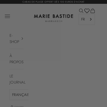
Passer au contenu
CABAS DE PLAGE OFFERT DÉS 100 EUROS D'ACHAT
Ouvrir la recher
Voir le pa
Marie Bastide Marrakech
Ouvrir la navigation
FR
E-
SHOP
À
PROPOS
LE
JOURNAL
FRANÇAIS