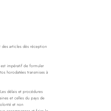
t des articles dès réception
st impératif de formuler
tos horodatées transmises à
Les délais et procédures
aines et celles du pays de
volonté et non
vous accompagner et faire le