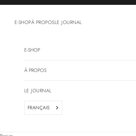
Passer au contenu
E-SHOP
À PROPOS
LE JOURNAL
E-SHOP
À PROPOS
LE JOURNAL
FRANÇAIS
Panier