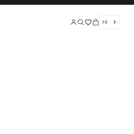
Ouvrir le compte utilisation
Ouvrir la recherche
Voir le panier
FR