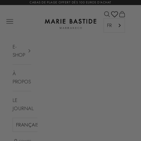
Passer au contenu
CABAS DE PLAGE OFFERT DÉS 100 EUROS D'ACHAT
Ouvrir la recher
Voir le pa
Marie Bastide Marrakech
Ouvrir la navigation
FR
E-
SHOP
À
PROPOS
LE
JOURNAL
FRANÇAIS