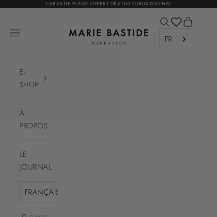
Passer au contenu
CABAS DE PLAGE OFFERT DÉS 100 EUROS D'ACHAT
Ouvrir la recher
Voir le pa
Marie Bastide Marrakech
Ouvrir la navigation
FR
E-
SHOP
À
PROPOS
LE
JOURNAL
FRANÇAIS