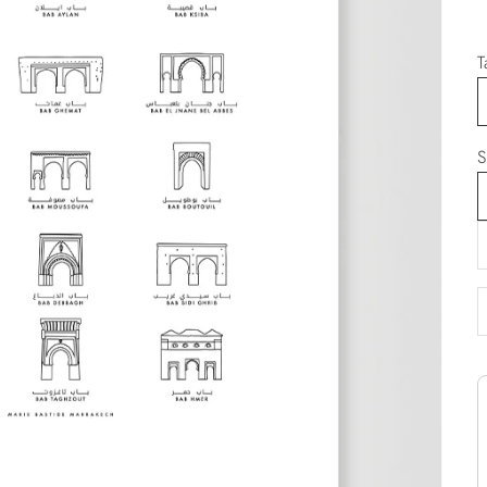
T
S
D