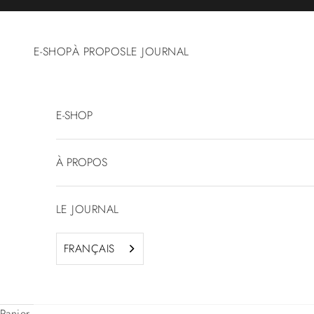
Passer au contenu
E-SHOP
À PROPOS
LE JOURNAL
E-SHOP
À PROPOS
LE JOURNAL
FRANÇAIS
Panier