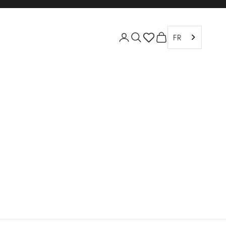
Ouvrir le compte utilisation
Ouvrir la recherche
Voir le panier
FR