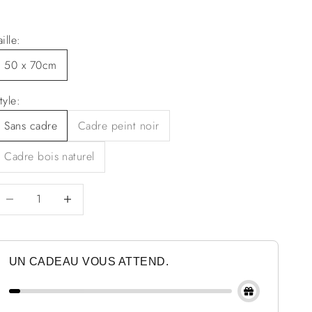
aille:
50 x 70cm
tyle:
Sans cadre
Cadre peint noir
Cadre bois naturel
iminuer la quantité
Diminuer la quantité
UN CADEAU VOUS ATTEND.