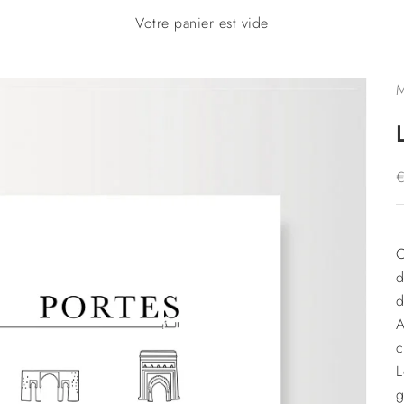
Votre panier est vide
M
P
C
d
d
A
c
L
g