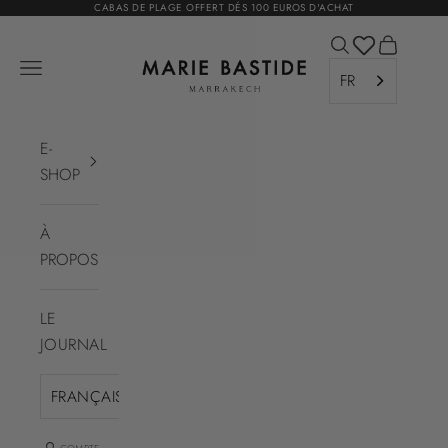
Passer au contenu
CABAS DE PLAGE OFFERT DÉS 100 EUROS D'ACHAT
Ouvrir la recher
Voir le pa
Marie Bastide Marrakech
Ouvrir la navigation
FR
E-
SHOP
À
PROPOS
LE
JOURNAL
FRANÇAIS