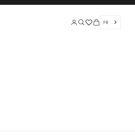
Ouvrir le compte utilisation
Ouvrir la recherche
Voir le panier
FR