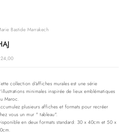
arie Bastide Marrakech
HAJ
rix de vente
€24,00
ette collection d'affiches murales est une série
'illustrations minimales inspirée de lieux emblématiques
u Maroc.
ccumulez plusieurs affiches et formats pour recréer
hez vous un mur " tableau".
isponible en deux formats standard: 30 x 40cm et 50 x
70cm.