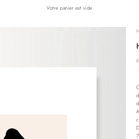
Votre panier est vide
M
P
C
d
d
A
c
D