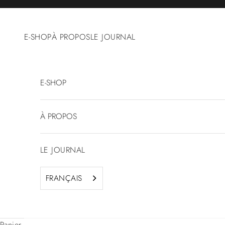
Passer au contenu
E-SHOP
À PROPOS
LE JOURNAL
E-SHOP
À PROPOS
LE JOURNAL
FRANÇAIS
Panier