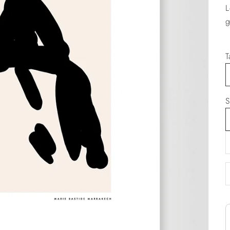
L
g
T
S
D