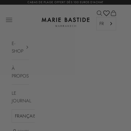
Passer au contenu
CABAS DE PLAGE OFFERT DÉS 100 EUROS D'ACHAT
Ouvrir la recher
Voir le pa
Marie Bastide Marrakech
Ouvrir la navigation
FR
E-
SHOP
À
PROPOS
LE
JOURNAL
FRANÇAIS